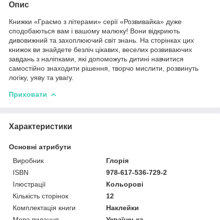
Опис
Книжки «Граємо з літерами» серії «Розвивайка» дуже
сподобаються вам і вашому малюку! Вони відкриють
дивовижний та захоплюючий світ знань. На сторінках цих
книжок ви знайдете безліч цікавих, веселих розвиваючих
завдань з наліпками, які допоможуть дитині навчитися
самостійно знаходити рішення, творчо мислити, розвинуть
логіку, уяву та увагу.
Приховати
Характеристики
Основні атрибути
Виробник
Глорія
ISBN
978-617-536-729-2
Ілюстрації
Кольорові
Кількість сторінок
12
Комплектація книги
Наклейки
Мова видання
Українська