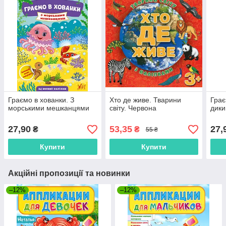
Граємо в хованки. З
Хто де живе. Тварини
Грає
морськими мешканцями
світу. Червона
дики
27,90
53,35
27,
₴
₴
55 ₴
Купити
Купити
Акційні пропозиції та новинки
–12%
–12%