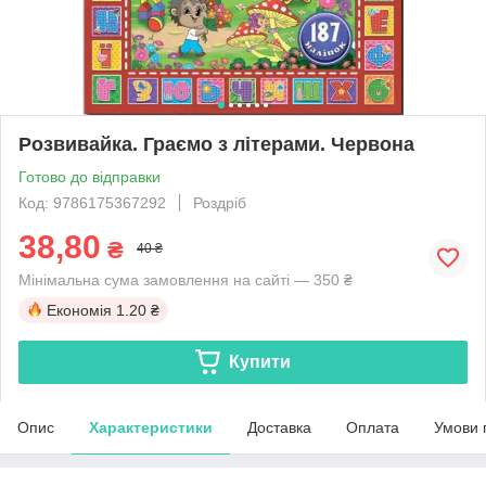
Розвивайка. Граємо з літерами. Червона
Готово до відправки
Код: 9786175367292
Роздріб
38,80
₴
40 ₴
Мінімальна сума замовлення на сайті — 350 ₴
Економія
1.20 ₴
Купити
Опис
Характеристики
Доставка
Оплата
Умови 