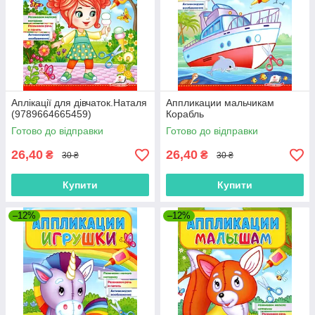
Аплікації для дівчаток.Наталя
Аппликации мальчикам
(9789664665459)
Корабль
Готово до відправки
Готово до відправки
26,40
26,40
₴
₴
30 ₴
30 ₴
Купити
Купити
–12%
–12%